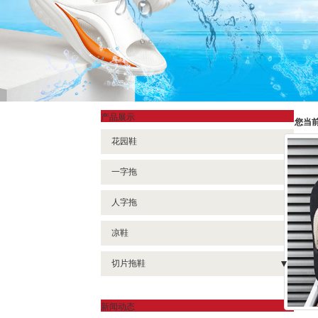
产品展示
您当
花园鞋
一字拖
人字拖
凉鞋
切片拖鞋
- 包头鞋
新闻动态
- 人字拖