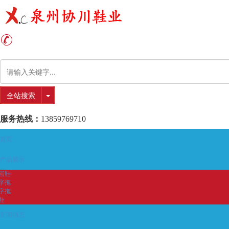
全站搜索
服务热线：
13859769710
首页
产品展示
园鞋
字拖
字拖
鞋
新闻动态