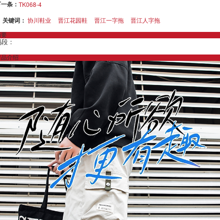
下一条：
TK068-4
关键词：
协川鞋业
晋江花园鞋
晋江一字拖
晋江人字拖
摘要
码段：
产品介绍