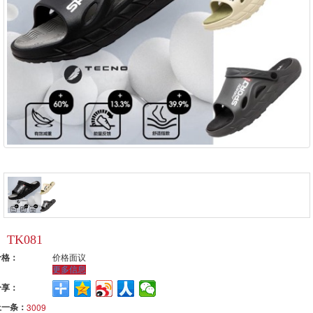
TK081
价格：
价格面议
更多信息
分享：
上一条：
3009