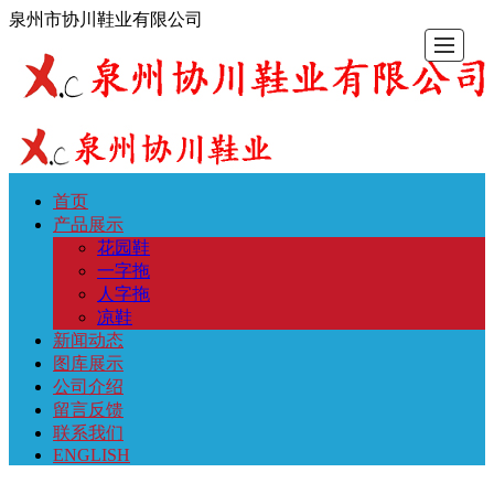
泉州市协川鞋业有限公司
首页
首
产
新
图
公
留
联
ENGL
产品展示
花园鞋
页
品
闻
库
司
言
系
一字拖
人字拖
凉鞋
展
动
展
介
反
我
新闻动态
图库展示
示
态
示
绍
馈
们
公司介绍
留言反馈
联系我们
ENGLISH