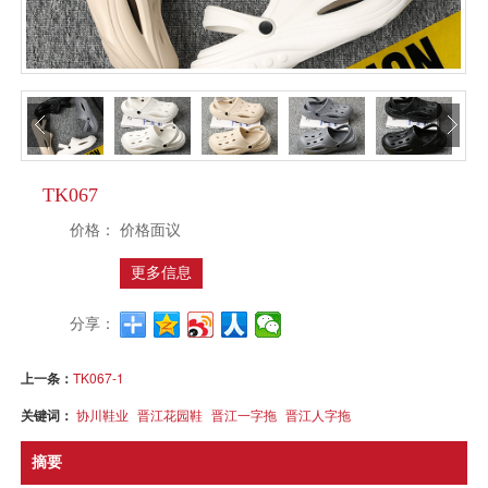
TK067
价格：
价格面议
更多信息
分享：
上一条：
TK067-1
关键词：
协川鞋业
晋江花园鞋
晋江一字拖
晋江人字拖
摘要