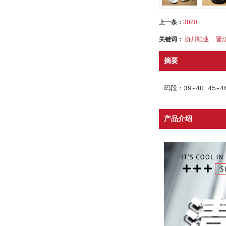
上一条：
3020
关键词：
协川鞋业
晋
摘要
码段：39-40 45-4
产品介绍