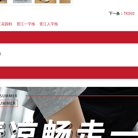
下一条：
TK002
江花园鞋
晋江一字拖
晋江人字拖
6