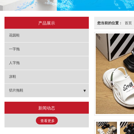
产品展示
您当前的位置：
首页
花园鞋
一字拖
人字拖
凉鞋
切片拖鞋
- 包头鞋
新闻动态
- 人字拖
查看更多
- 一字拖